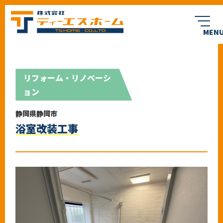
リフォーム・リノベーシ
ョン
会社案内
求人情報
静岡県静岡市
REASON
CUSTOMER
選ばれる理由
お客様へ
浴室改装工事
BLOG
WORKS
ブログ
施工実績
VOICE
FLOW
お客様の声
施工までの流れ
FAQ
よくある質問