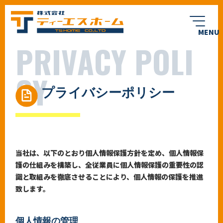
P
R
I
V
A
C
Y
P
O
L
I
C
Y
プライバシーポリシー
会社案内
求人情報
REASON
CUSTOMER
選ばれる理由
お客様へ
BLOG
WORKS
当社は、以下のとおり個人情報保護方針を定め、個人情報保
ブログ
施工実績
護の仕組みを構築し、全従業員に個人情報保護の重要性の認
識と取組みを徹底させることにより、個人情報の保護を推進
VOICE
FLOW
お客様の声
施工までの流れ
致します。
FAQ
よくある質問
個人情報の管理